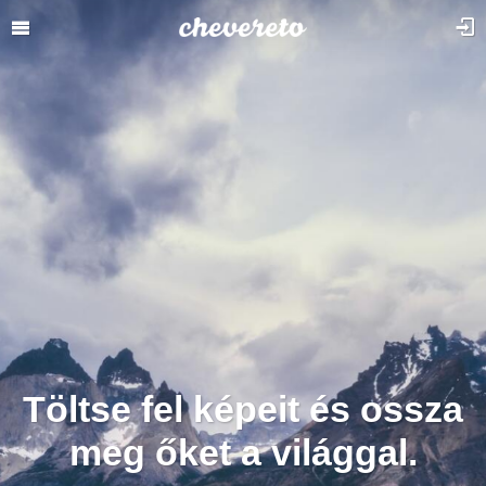
Töltse fel képeit és ossza
meg őket a világgal.